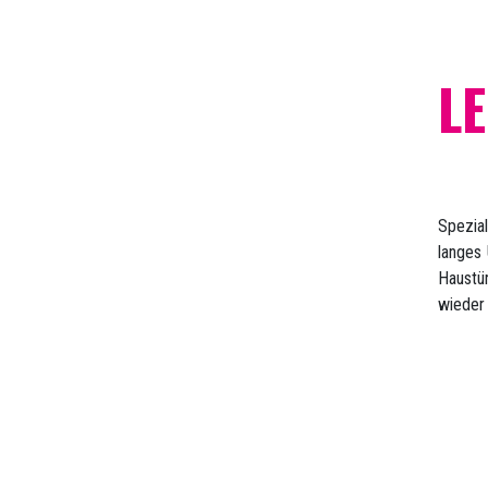
LE
Spezia
langes 
Haustü
wieder 