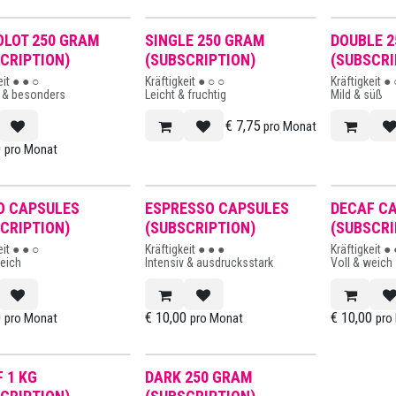
OLOT 250 GRAM
SINGLE 250 GRAM
DOUBLE 
CRIPTION)
(SUBSCRIPTION)
(SUBSCRI
eit ● ● ○
Kräftigkeit ● ○ ○
Kräftigkeit ●
g & besonders
Leicht & fruchtig
Mild & süß
€
7,75
pro Monat
0
pro Monat
O CAPSULES
ESPRESSO CAPSULES
DECAF C
CRIPTION)
(SUBSCRIPTION)
(SUBSCRI
eit ● ● ○
Kräftigkeit ● ● ●
Kräftigkeit ●
weich
Intensiv & ausdrucksstark
Voll & weich
0
€
10,00
€
10,00
pro Monat
pro Monat
pro
 1 KG
DARK 250 GRAM