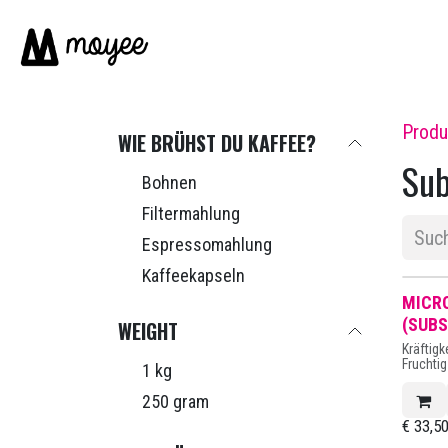
Zum Inhalt springen
IMPACT
SHOP
Produ
WIE BRÜHST DU KAFFEE?
Sub
Bohnen
Filtermahlung
Espressomahlung
Kaffeekapseln
MICRO
(SUBS
WEIGHT
Kräftigk
Fruchti
1 kg
250 gram
€
33,5