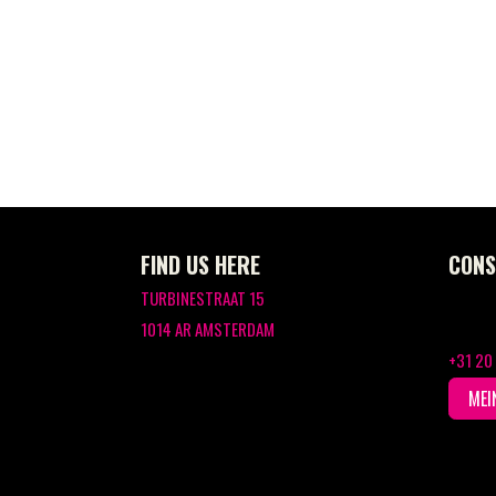
FIND US HERE
CONS
TURBINESTRAAT 15
1014 AR AMSTERDAM
+31 20
MEI