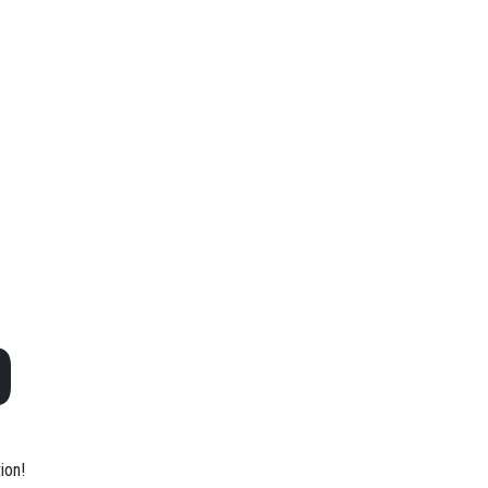
O
ion!