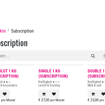
CONTACT
BUSINESS PORTAL
kte
Subscription
scription
LOT 1 KG
SINGLE 1 KG
DOUBLE 1
CRIPTION)
(SUBSCRIPTION)
(SUBSCRI
eit ● ● ○
Kräftigkeit ● ○ ○
Kräftigkeit ●
g & besonders
Leicht & fruchtig
Mild & süß
0
€
27,00
€
25,00
pro Monat
pro Monat
pro