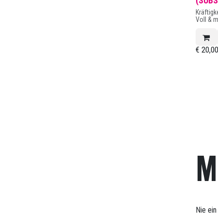
(SUBS
Kräftigk
Voll & m
€
20,0
M
Nie ein