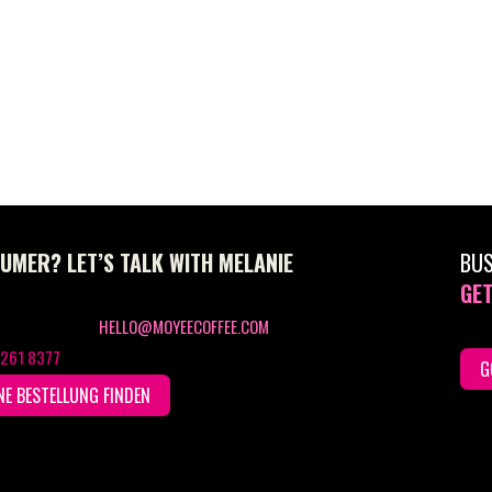
UMER? LET’S TALK WITH MELANIE
BU
GET
HELLO@MOYEECOFFEE.COM
 261 8377
G
NE BESTELLUNG FINDEN