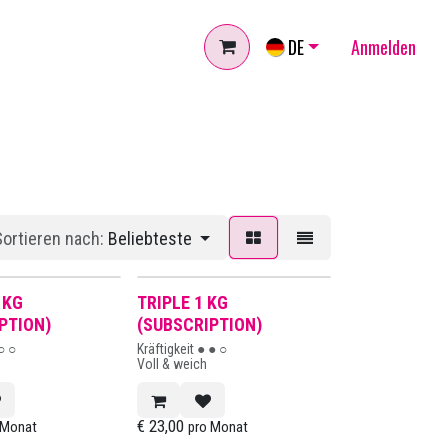
DE
Anmelden
Sortieren nach:
Beliebteste
BESTSELLER
 KG
TRIPLE 1 KG
PTION)
(SUBSCRIPTION)
 ○ ○
Kräftigkeit ● ● ○
Voll & weich
€
23,00
 Monat
pro Monat