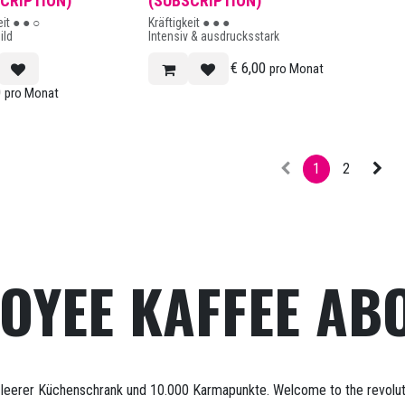
CRIPTION)
(SUBSCRIPTION)
eit ● ● ○
Kräftigkeit ● ● ●
ild
Intensiv & ausdrucksstark
€
6,00
pro Monat
0
pro Monat
1
2
OYEE KAFFEE AB
 leerer Küchenschrank und 10.000 Karmapunkte. Welcome to the revolut